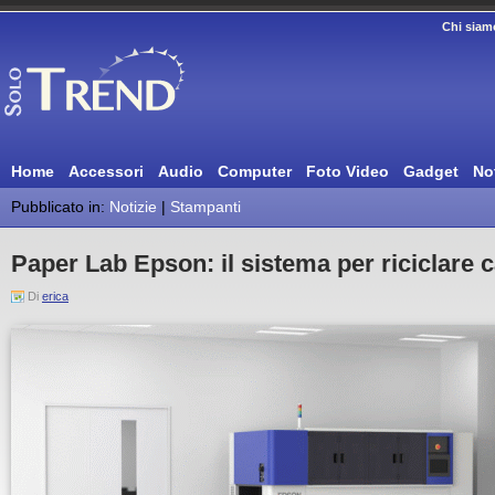
Chi siam
Home
Accessori
Audio
Computer
Foto Video
Gadget
No
Pubblicato in:
Notizie
|
Stampanti
Paper Lab Epson: il sistema per riciclare ca
Di
erica