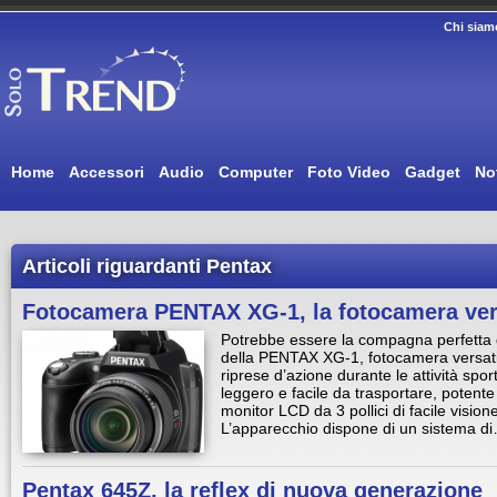
Chi siam
Home
Accessori
Audio
Computer
Foto Video
Gadget
No
Articoli riguardanti Pentax
Fotocamera PENTAX XG-1, la fotocamera ver
Potrebbe essere la compagna perfetta 
della PENTAX XG-1, fotocamera versatil
riprese d’azione durante le attività sp
leggero e facile da trasportare, potent
monitor LCD da 3 pollici di facile vision
L’apparecchio dispone di un sistema d
Pentax 645Z, la reflex di nuova generazione