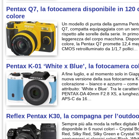
Pentax Q7, la fotocamera disponibile in 120
colore
Un modello di punta della gamma Penta
Q7, compatta equipaggiata con un sen
rispetto alle sorelle della serie. In pr
leggerezza del corpo macchina. Disponi
colore, la Pentax Q7 promette 12,4 me
CMOS retroilluminato da 1/1,7 pollici…
Pentax K-01 ‘White x Blue’, la fotocamera co
A fine luglio, e al momento solo in Gi
nuova versione della sua fotocamera K-
colorazione – bianco e azzurro – come 
attribuito: ‘White x Blue‘. Tra le caratter
PENTAX-DA 40mm F2.8 XS, a lunghezza
APS-C da 16…
Reflex Pentax K30, la compagna per l’outdoor
Sempre più alla moda la reflex digitale 
disponibile in 6 nuovi colori – Crystal B
Red, Silky Red, Silky Green e Crystal 
aggiungersi ai classici colori Black, W