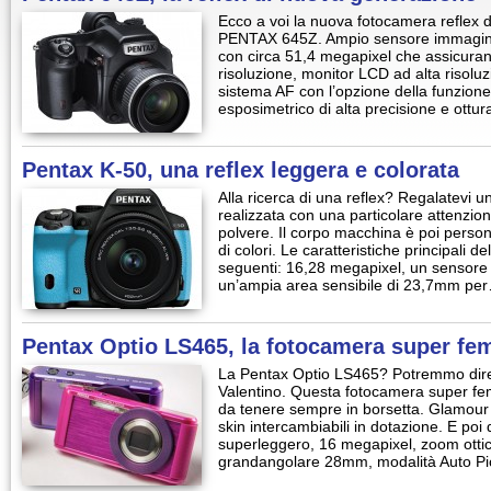
Ecco a voi la nuova fotocamera reflex d
PENTAX 645Z. Ampio sensore immagin
con circa 51,4 megapixel che assicuran
risoluzione, monitor LCD ad alta risoluz
sistema AF con l’opzione della funzione
esposimetrico di alta precisione e ott
Pentax K-50, una reflex leggera e colorata
Alla ricerca di una reflex? Regalatevi 
realizzata con una particolare attenzione
polvere. Il corpo macchina è poi perso
di colori. Le caratteristiche principali 
seguenti: 16,28 megapixel, un sensore 
un’ampia area sensibile di 23,7mm pe
Pentax Optio LS465, la fotocamera super fe
La Pentax Optio LS465? Potremmo dire 
Valentino. Questa fotocamera super fem
da tenere sempre in borsetta. Glamour 
skin intercambiabili in dotazione. E poi
superleggero, 16 megapixel, zoom otti
grandangolare 28mm, modalità Auto Pi