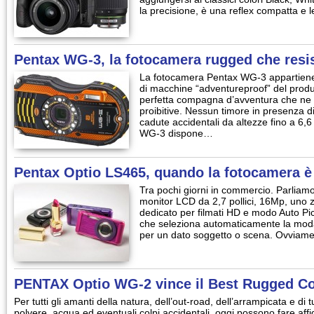
la precisione, è una reflex compatta e
Pentax WG-3, la fotocamera rugged che resis
La fotocamera Pentax WG-3 appartiene
di macchine “adventureproof” del produt
perfetta compagna d’avventura che ne p
proibitive. Nessun timore in presenza d
cadute accidentali da altezze fino a 6,6
WG-3 dispone…
Pentax Optio LS465, quando la fotocamera è
Tra pochi giorni in commercio. Parliam
monitor LCD da 2,7 pollici, 16Mp, uno 
dedicato per filmati HD e modo Auto P
che seleziona automaticamente la modal
per un dato soggetto o scena. Ovviame
PENTAX Optio WG-2 vince il Best Rugged 
Per tutti gli amanti della natura, dell’out-road, dell’arrampicata e di 
polvere, acqua ed eventuali colpi accidentali, oggi possono fare a