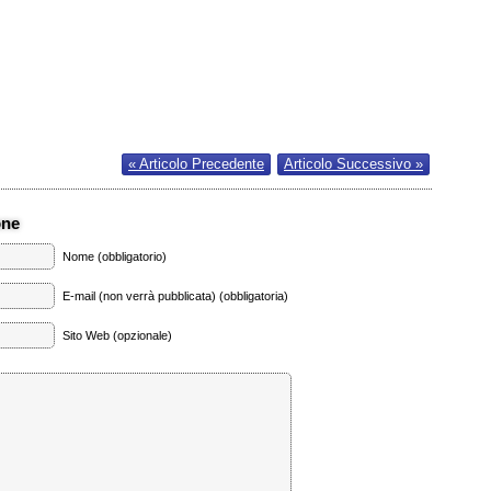
« Articolo Precedente
Articolo Successivo »
one
Nome (obbligatorio)
E-mail (non verrà pubblicata) (obbligatoria)
Sito Web (opzionale)