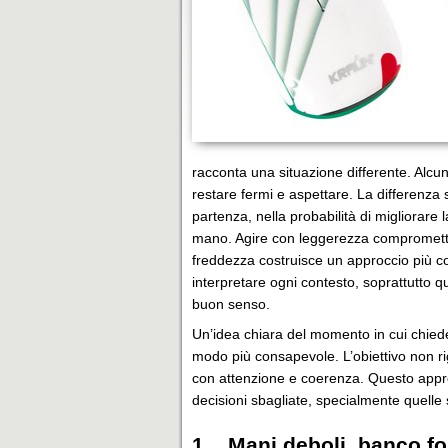
racconta una situazione differente. Alcu
restare fermi e aspettare. La differenza 
partenza, nella probabilità di migliorare
mano. Agire con leggerezza compromette il
freddezza costruisce un approccio più 
interpretare ogni contesto, soprattutto q
buon senso.
Un’idea chiara del momento in cui chieder
modo più consapevole. L’obiettivo non ri
con attenzione e coerenza. Questo appro
decisioni sbagliate, specialmente quelle s
1. Mani deboli, banco fo