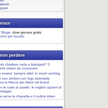
ter
ebook
egram
onsor
 Sfinge
: dove giocare gratis
fumo per bucato
non perdere
o chiedere carta a blackjack? 3
nti chiave da conoscere
essere ‘sempre attivi’ in smart working
 uno zerbino con logo aziendale
ora la fiducia dei clienti nel brand
re le code al casello: le migliori opzioni di
pedaggio
a serve la chiavetta e il codice token