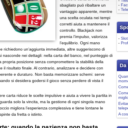
-
Twit
-
Fac
sbagliato può ribaltare un
-
Tel
vantaggio apparente, mentre
una scelta oculata nei tempi
corretti aiuta a mantenere il
Sp
controllo. Blackjack non
premia l’impulso, valorizza
-
Slot
l’equilibrio. Ogni mano
-
Pro
ne richiedono un’aggiunta immediata, altre suggeriscono di
si nasconde nei dettagli: nella carta del banco, nel punteggio di
 la propria posizione senza compromettere la stabilità della
Da 
 risultato finale. Al contrario, analizzare e decidere con
coerente e duraturo. Non basta memorizzare schemi: serve
Quand
uando si desidera godersi il gioco senza perdere di vista il
mome
Come 
Come
e carta riduce le scelte impulsive e aiuta a vivere la partita in
migli
guarda solo la vincita, ma la gestione di ogni singola mano
Evita
ccio migliora l’esperienza complessiva e tiene lontane le
tele
A cos
pinte da fretta o istinto.
rte: quando la pazienza non basta