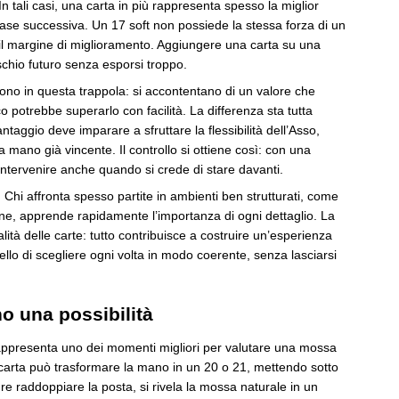
In tali casi, una carta in più rappresenta spesso la miglior
 fase successiva. Un 17 soft non possiede la stessa forza di un
il margine di miglioramento. Aggiungere una carta su una
schio futuro senza esporsi troppo.
dono in questa trappola: si accontentano di un valore che
o potrebbe superarlo con facilità. La differenza sta tutta
ntaggio deve imparare a sfruttare la flessibilità dell’Asso,
a mano già vincente. Il controllo si ottiene così: con una
a intervenire anche quando si crede di stare davanti.
. Chi affronta spesso partite in ambienti ben strutturati, come
ne, apprende rapidamente l’importanza di ogni dettaglio. La
qualità delle carte: tutto contribuisce a costruire un’esperienza
uello di scegliere ogni volta in modo coerente, senza lasciarsi
o una possibilità
rappresenta uno dei momenti migliori per valutare una mossa
a carta può trasformare la mano in un 20 o 21, mettendo sotto
re raddoppiare la posta, si rivela la mossa naturale in un