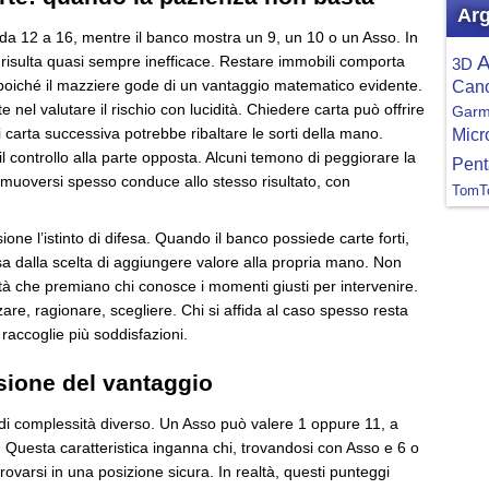
Arg
da 12 a 16, mentre il banco mostra un 9, un 10 o un Asso. In
A
 risulta quasi sempre inefficace. Restare immobili comporta
3D
, poiché il mazziere gode di un vantaggio matematico evidente.
Can
te nel valutare il rischio con lucidità. Chiedere carta può offrire
Garm
 carta successiva potrebbe ribaltare le sorti della mano.
Micr
l controllo alla parte opposta. Alcuni temono di peggiorare la
Pent
muoversi spesso conduce allo stesso risultato, con
TomT
one l’istinto di difesa. Quando il banco possiede carte forti,
sa dalla scelta di aggiungere valore alla propria mano. Non
tà che premiano chi conosce i momenti giusti per intervenire.
zare, ragionare, scegliere. Chi si affida al caso spesso resta
 raccoglie più soddisfazioni.
usione del vantaggio
 di complessità diverso. Un Asso può valere 1 oppure 11, a
Questa caratteristica inganna chi, trovandosi con Asso e 6 o
rovarsi in una posizione sicura. In realtà, questi punteggi