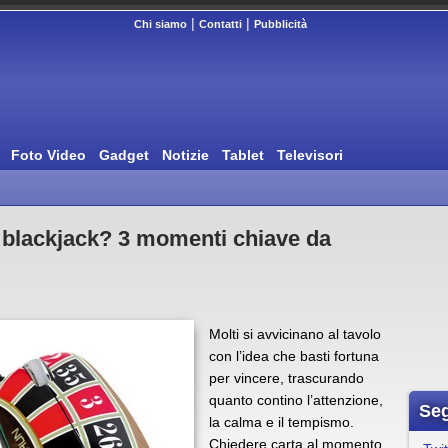
|
|
Chi siamo
Contatti
Pubblicità
Foto Video
Gadget
Notizie
Tablet
Televisori
 blackjack? 3 momenti chiave da
Molti si avvicinano al tavolo
con l’idea che basti fortuna
per vincere, trascurando
quanto contino l’attenzione,
Seg
la calma e il tempismo.
Chiedere carta al momento