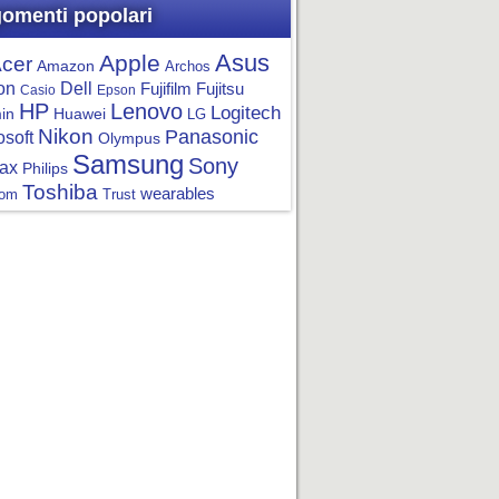
omenti popolari
Asus
Apple
cer
Amazon
Archos
on
Dell
Fujifilm
Fujitsu
Casio
Epson
HP
Lenovo
Logitech
in
Huawei
LG
Nikon
Panasonic
osoft
Olympus
Samsung
Sony
ax
Philips
Toshiba
wearables
om
Trust