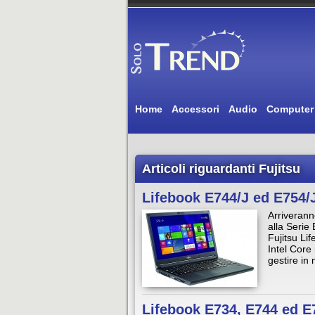
Home
Accessori
Audio
Computer
Articoli riguardanti Fujitsu
Lifebook E744/J ed E754/J
Arriverann
alla Serie 
Fujitsu Li
Intel Core
gestire in
Lifebook E734, E744 ed E7