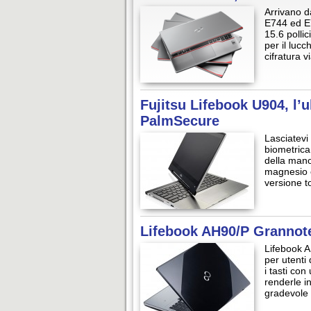
Arrivano d
E744 ed E7
15.6 polli
per il luc
cifratura 
Fujitsu Lifebook U904, l’
PalmSecure
Lasciatevi
biometrica
della mano
magnesio e
versione t
Lifebook AH90/P Grannote,
Lifebook A
per utenti 
i tasti co
renderle in
gradevole 