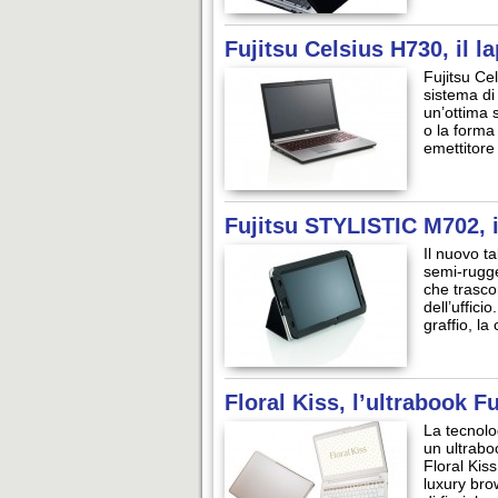
Fujitsu Celsius H730, il l
Fujitsu Ce
sistema di
un’ottima 
o la forma
emettitore
Fujitsu STYLISTIC M702, i
Il nuovo ta
semi-rugged
che trascor
dell’uffici
graffio, la
Floral Kiss, l’ultrabook F
La tecnolo
un ultrabo
Floral Kiss
luxury bro