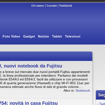
|
|
Chi siamo
Contatti
Pubblicità
Foto Video
Gadget
Notizie
Tablet
Televisori
, nuovi notebook da Fujitsu
o a breve sul mercato due nuovi portatili Fujitsu appartenenti
E, la linea professionale per intenderci. Parliamo dei modelli
febook E544/J ed E554/J, facili da utilizzare e con processori
 i5 di quarta generazione (Haswell) e chip Wi-Fi 802.11ac per
 maniera ottimale anche flussi di dati di grande volume….
Altro in:
Notebook
Seg
54: novità in casa Fujitsu
-
Twit