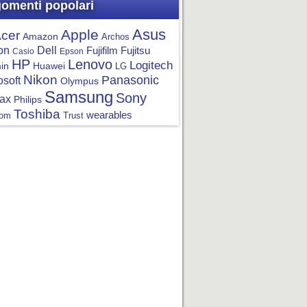
omenti popolari
Asus
Apple
cer
Amazon
Archos
on
Dell
Fujifilm
Fujitsu
Casio
Epson
HP
Lenovo
Logitech
in
Huawei
LG
Nikon
Panasonic
osoft
Olympus
Samsung
Sony
ax
Philips
Toshiba
wearables
om
Trust