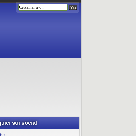
uici sui social
ter