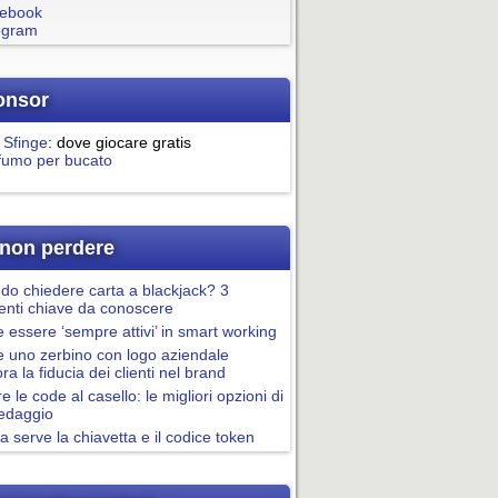
ebook
egram
onsor
 Sfinge
: dove giocare gratis
fumo per bucato
non perdere
o chiedere carta a blackjack? 3
nti chiave da conoscere
essere ‘sempre attivi’ in smart working
 uno zerbino con logo aziendale
ora la fiducia dei clienti nel brand
re le code al casello: le migliori opzioni di
pedaggio
a serve la chiavetta e il codice token