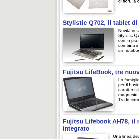
di fiori, 
Stylistic Q702, il tablet di
Novità in c
Stylistic 
con in più 
combina inf
un noteboo
Fujitsu LifeBook, tre nuo
La famiglia
per il bus
caratteris
magnesio. A
Tra le car
Fujitsu Lifebook AH78, il 
integrato
Una linea dec