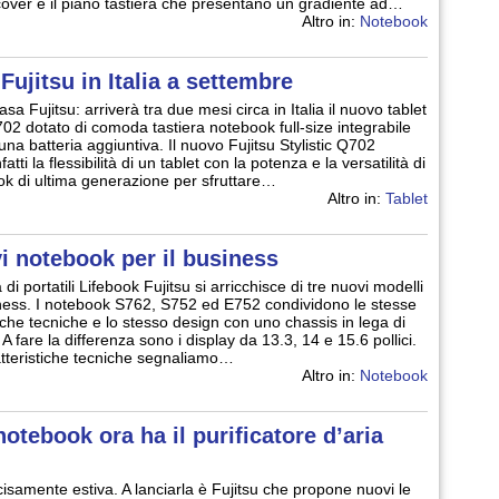
la cover e il piano tastiera che presentano un gradiente ad…
Altro in:
Notebook
 Fujitsu in Italia a settembre
asa Fujitsu: arriverà tra due mesi circa in Italia il nuovo tablet
Q702 dotato di comoda tastiera notebook full-size integrabile
una batteria aggiuntiva. Il nuovo Fujitsu Stylistic Q702
atti la flessibilità di un tablet con la potenza e la versatilità di
k di ultima generazione per sfruttare…
Altro in:
Tablet
vi notebook per il business
 di portatili Lifebook Fujitsu si arricchisce di tre nuovi modelli
iness. I notebook S762, S752 ed E752 condividono le stesse
tiche tecniche e lo stesso design con uno chassis in lega di
 fare la differenza sono i display da 13.3, 14 e 15.6 pollici.
atteristiche tecniche segnaliamo…
Altro in:
Notebook
notebook ora ha il purificatore d’aria
isamente estiva. A lanciarla è Fujitsu che propone nuovi le