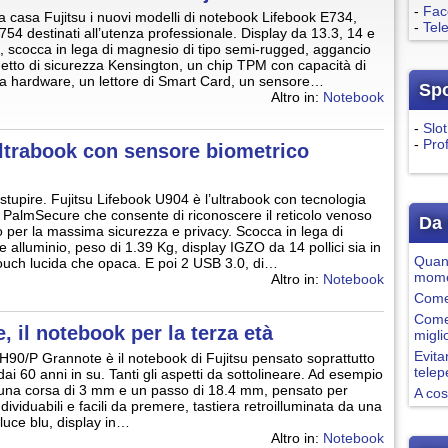
-
Fac
a casa Fujitsu i nuovi modelli di notebook Lifebook E734,
-
Tel
54 destinati all’utenza professionale. Display da 13.3, 14 e
ci, scocca in lega di magnesio di tipo semi-rugged, aggancio
chetto di sicurezza Kensington, un chip TPM con capacità di
via hardware, un lettore di Smart Card, un sensore…
Sp
Altro in:
Notebook
-
Slot
-
Pro
ultrabook con sensore biometrico
 stupire. Fujitsu Lifebook U904 è l’ultrabook con tecnologia
 PalmSecure che consente di riconoscere il reticolo venoso
Da 
 per la massima sicurezza e privacy. Scocca in lega di
 alluminio, peso di 1.39 Kg, display IGZO da 14 pollici sia in
Quand
ouch lucida che opaca. E poi 2 USB 3.0, di…
mome
Altro in:
Notebook
Come 
Come
 il notebook per la terza età
migli
Evita
H90/P Grannote è il notebook di Fujitsu pensato soprattutto
tele
dai 60 anni in su. Tanti gli aspetti da sottolineare. Ad esempio
n una corsa di 3 mm e un passo di 18.4 mm, pensato per
A cos
dividuabili e facili da premere, tastiera retroilluminata da una
luce blu, display in…
Altro in:
Notebook