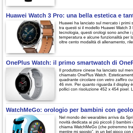
Huawei Watch 3 Pro: una bella estetica e tant
Huawei ha lanciato sul mercato i prim
tra questi si il modello Huawei Watch 3 
tecnologia, questi orologi sono anche i 
temperatura e alcune funzionalità per la 
oltre cento modalità di allenamento, r
OnePlus Watch: il primo smartwatch di One
Il produttore cinese ha lanciato sul me
chiamato OnePlus Watch. Esteticamente
quadrante circolare con vetro zaffiro c
46 mm. Per quanto riguarda il display
pollici con risoluzione 452 x 454 pixe
WatchMeGo: orologio per bambini con geolo
Nel mondo dei wearables arriva da Spri
novità dedicata ai più piccoli (i bambini 
chiama WatchMeGo (che potremmo tradu
mentre mi sposto”, in un bel gioco con w