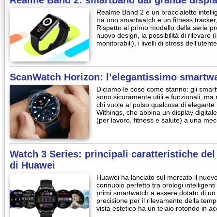
Realme Band 2: smartband dal grande displa
Realme Band 2 è un braccialetto intelli
tra uno smartwatch e un fitness tracke
Rispetto al primo modello della serie 
nuovo design, la possibilità di rilevare (i
monitorabili), i livelli di stress dell’utente,
ScanWatch Horizon: l’elegantissimo smartwa
Diciamo le cose come stanno: gli smart
sono sicuramente utili e funzionali, ma 
chi vuole al polso qualcosa di elegante
Withings, che abbina un display digitale 
(per lavoro, fitness e salute) a una me
Watch 3 Series: principali caratteristiche d
di Huawei
Huawei ha lanciato sul mercato il nuo
connubio perfetto tra orologi intelligenti 
primi smartwatch a essere dotato di un
precisione per il rilevamento della temp
vista estetico ha un telaio rotondo in a