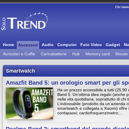
Chi siam
Home
Audio
Computer
Foto Video
Gadget
No
Accessori
Auricolari e Cuffie
Caricabatterie
Hub
Memory card
Mouse
Smartwatch
Amazfit Band 5: un orologio smart per gli spo
Ha un prezzo accessibile a tutti (25,9
Band 5. Un’ottima idea regalo (anche per
nella vita quotidiana, soprattutto di chi t
L’indossabile (prodotto da un’azienda c
smartwatch e collegata a Xiaomi) offre in
contapassi; cardiofrequenzimetro;…