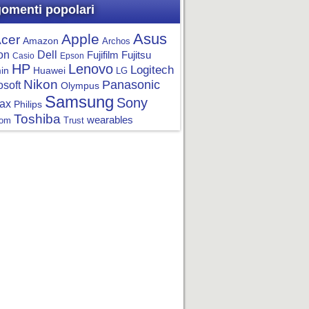
omenti popolari
Asus
Apple
cer
Amazon
Archos
on
Dell
Fujifilm
Fujitsu
Casio
Epson
HP
Lenovo
Logitech
in
Huawei
LG
Nikon
Panasonic
osoft
Olympus
Samsung
Sony
ax
Philips
Toshiba
wearables
om
Trust