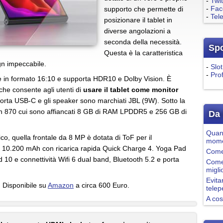
-
Twit
-
Fac
supporto che permette di
-
Tel
posizionare il tablet in
diverse angolazioni a
seconda della necessità.
Sp
Questa è la caratteristica
gn impeccabile.
-
Slot
-
Pro
i, è in formato 16:10 e supporta HDR10 e Dolby Vision. È
che consente agli utenti di
usare il tablet come monitor
a porta USB-C e gli speaker sono marchiati JBL (9W). Sotto la
on 870 cui sono affiancati 8 GB di RAM LPDDR5 e 256 GB di
Da 
Quand
co, quella frontale da 8 MP è dotata di ToF per il
mome
da 10.200 mAh con ricarica rapida Quick Charge 4. Yoga Pad
Come 
 10 e connettività Wifi 6 dual band, Bluetooth 5.2 e porta
Come
migli
Evita
! Disponibile su
Amazon
a circa 600 Euro.
tele
A cos