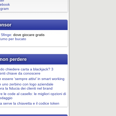
ter
ebook
egram
onsor
 Sfinge
: dove giocare gratis
fumo per bucato
non perdere
o chiedere carta a blackjack? 3
nti chiave da conoscere
essere ‘sempre attivi’ in smart working
 uno zerbino con logo aziendale
ora la fiducia dei clienti nel brand
re le code al casello: le migliori opzioni di
pedaggio
a serve la chiavetta e il codice token