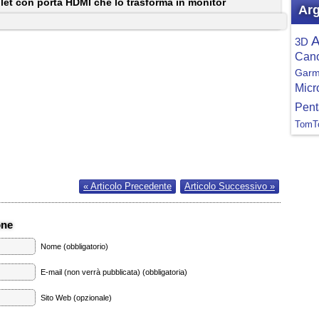
let con porta HDMI che lo trasforma in monitor
Arg
A
3D
Can
Garm
Micr
Pent
TomT
« Articolo Precedente
Articolo Successivo »
one
Nome (obbligatorio)
E-mail (non verrà pubblicata) (obbligatoria)
Sito Web (opzionale)