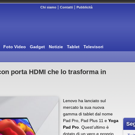
|
|
Chi siamo
Contatti
Pubblicità
Foto Video
Gadget
Notizie
Tablet
Televisori
con porta HDMI che lo trasforma in
Lenovo ha lanciato sul
mercato la sua nuova
gamma di tablet dal nome
Pad Pro, Pad Plus 11 e
Yoga
Seg
Pad Pro
. Quest’ultimo è
dotato di un vero e proprio