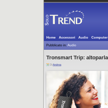
Home
Accessori
Audio
Computer
Pubblicato in:
Audio
Tronsmart Trip: altoparla
Di
Andrea