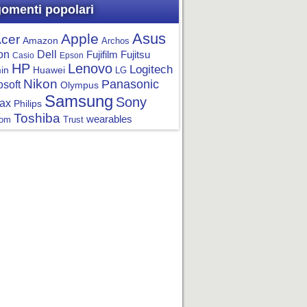
omenti popolari
Asus
Apple
cer
Amazon
Archos
on
Dell
Fujifilm
Fujitsu
Casio
Epson
HP
Lenovo
Logitech
in
Huawei
LG
Nikon
Panasonic
osoft
Olympus
Samsung
Sony
ax
Philips
Toshiba
wearables
om
Trust