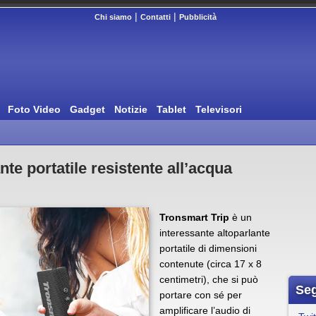
|
|
Chi siamo
Contatti
Pubblicità
Foto Video
Gadget
Notizie
Tablet
Televisori
nte portatile resistente all’acqua
Tronsmart Trip
è un
interessante altoparlante
portatile di dimensioni
contenute (circa 17 x 8
centimetri), che si può
Seg
portare con sé per
amplificare l’audio di