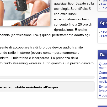
-
Twit
qualsiasi tipo. Basato sulla
-
Fac
-
Tel
tecnologia SoundPulse®
che offre suoni
eccezionalmente chiari,
Sp
consente fino a 20 ore di
riproduzione. È anche
-
Slot
sabbia (certificazione IPX7) quindi perfettamente adatto agli
-
Pro
sente di accoppiare tra di loro due device audio tramite
 onde radio in stereo (ovvero contemporaneamente e
Da 
nistro. Il microfono è incorporato. La presenza della
to fluido streaming wireless. Tutto questo a un prezzo davvero
Quand
mome
Come 
Come
migli
Evita
rlante portatile resistente all’acqua
tele
A cos