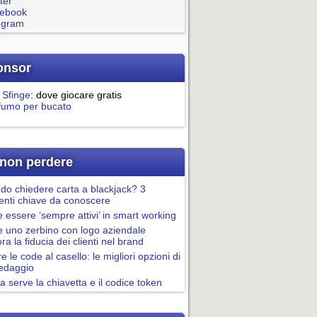
ter
ebook
egram
onsor
 Sfinge
: dove giocare gratis
fumo per bucato
non perdere
o chiedere carta a blackjack? 3
nti chiave da conoscere
essere ‘sempre attivi’ in smart working
 uno zerbino con logo aziendale
ora la fiducia dei clienti nel brand
re le code al casello: le migliori opzioni di
pedaggio
a serve la chiavetta e il codice token