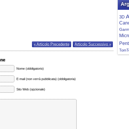
Arg
A
3D
Can
Garm
Micr
Pent
« Articolo Precedente
Articolo Successivo »
TomT
one
Nome (obbligatorio)
E-mail (non verrà pubblicata) (obbligatoria)
Sito Web (opzionale)