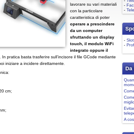
-
Twit
lavorare su vari materiali
-
Fac
-
Tel
con la particolare
caratteristica di poter
operare a prescindere
Sp
da un computer
sfruttando un display
-
Slot
touch, il modulo WiFi
-
Pro
integrato oppure il
. In pratica basta trasferire sull’incisore il file GCode mediante
i iniziare a incidere direttamente.
Da 
cnica:
Quand
mome
 20 cm;
Come 
Come
migli
Evita
 mm;
tele
A cos