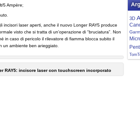
Arg
lt/5 Ampère;
nuto.
A
3D
Can
 gli incisori laser aperti, anche il nuovo Longer RAY5 produce
rmale visto che si tratta di un’operazione di “bruciatura”. Non
Garm
Micr
é in caso di pericolo il rilevatore di fiamma blocca subito il
in un ambiente ben arieggiato.
Pent
TomT
r RAY5: incisore laser con touchscreen incorporato