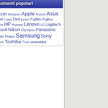
omenti popolari
Asus
Apple
cer
Amazon
Archos
on
Dell
Fujifilm
Fujitsu
Casio
Epson
HP
Lenovo
Logitech
in
Huawei
LG
Nikon
Panasonic
osoft
Olympus
Samsung
Sony
ax
Philips
Toshiba
wearables
om
Trust