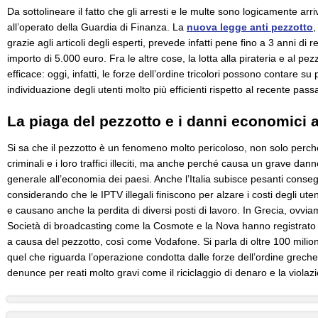
Da sottolineare il fatto che gli arresti e le multe sono logicamente arriv
all’operato della Guardia di Finanza. La
nuova legge anti pezzotto
,
grazie agli articoli degli esperti, prevede infatti pene fino a 3 anni di 
importo di 5.000 euro. Fra le altre cose, la lotta alla pirateria e al pe
efficace: oggi, infatti, le forze dell’ordine tricolori possono contare su
individuazione degli utenti molto più efficienti rispetto al recente pass
La piaga del pezzotto e i danni economici 
Si sa che il pezzotto è un fenomeno molto pericoloso, non solo perch
criminali e i loro traffici illeciti, ma anche perché causa un grave da
generale all’economia dei paesi. Anche l’Italia subisce pesanti conse
considerando che le IPTV illegali finiscono per alzare i costi degli u
e causano anche la perdita di diversi posti di lavoro. In Grecia, ovvia
Società di broadcasting come la Cosmote e la Nova hanno registrato p
a causa del pezzotto, così come Vodafone. Si parla di oltre 100 milioni
quel che riguarda l’operazione condotta dalle forze dell’ordine grech
denunce per reati molto gravi come il riciclaggio di denaro e la violazio