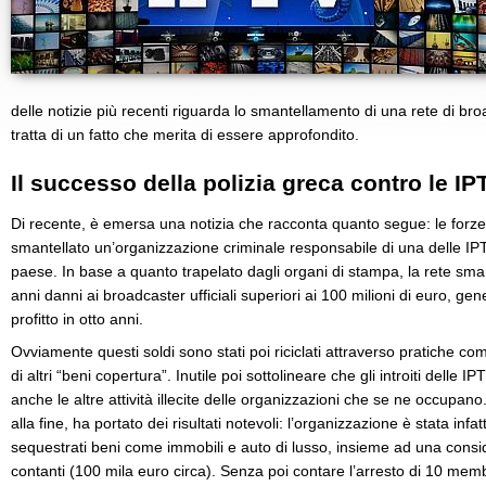
delle notizie più recenti riguarda lo smantellamento di una rete di broad
tratta di un fatto che merita di essere approfondito.
Il successo della polizia greca contro le IP
Di recente, è emersa una notizia che racconta quanto segue: le forze
smantellato un’organizzazione criminale responsabile di una delle IPTV
paese. In base a quanto trapelato dagli organi di stampa, la rete sma
anni danni ai broadcaster ufficiali superiori ai 100 milioni di euro, gen
profitto in otto anni.
Ovviamente questi soldi sono stati poi riciclati attraverso pratiche co
di altri “beni copertura”. Inutile poi sottolineare che gli introiti delle IP
anche le altre attività illecite delle organizzazioni che se ne occupano
alla fine, ha portato dei risultati notevoli: l’organizzazione è stata infa
sequestrati beni come immobili e auto di lusso, insieme ad una cons
contanti (100 mila euro circa). Senza poi contare l’arresto di 10 memb