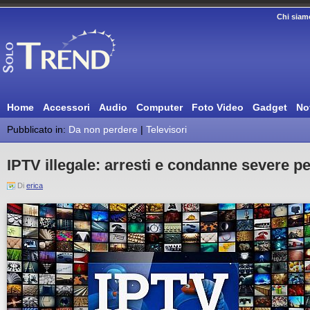
Chi siam
Home
Accessori
Audio
Computer
Foto Video
Gadget
No
Pubblicato in:
Da non perdere
|
Televisori
IPTV illegale: arresti e condanne severe pe
Di
erica