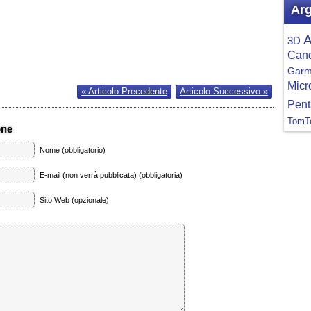
Arg
A
3D
Can
Garm
Micr
« Articolo Precedente
Articolo Successivo »
Pent
TomT
one
Nome (obbligatorio)
E-mail (non verrà pubblicata) (obbligatoria)
Sito Web (opzionale)