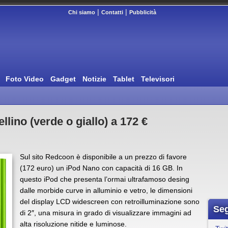
|
|
Chi siamo
Contatti
Pubblicità
Foto Video
Gadget
Notizie
Tablet
Televisori
lino (verde o giallo) a 172 €
Sul sito Redcoon è disponibile a un prezzo di favore
(172 euro) un iPod Nano con capacità di 16 GB. In
questo iPod che presenta l’ormai ultrafamoso desing
dalle morbide curve in alluminio e vetro, le dimensioni
del display LCD widescreen con retroilluminazione sono
Seg
di 2″, una misura in grado di visualizzare immagini ad
alta risoluzione nitide e luminose.