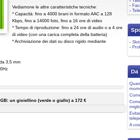
-
Twit
-
Fac
Vediamone le altre caratteristiche tecniche:
-
Tel
* Capacità: fino a 4000 brani in formato AAC a 128
Kbps, fino a 14000 foto, fino a 16 ore di video
* Tempo di riproduzione: fino a 24 ore di audio o a 4 ore
Sp
di video (con una carica completa della batteria)
* Archiviazione dei dati su disco rigido mediante
-
Slot
-
Pro
eo da 3,5 mm
00Hz
Da 
Quand
mome
Come 
B: un gioiellino (verde o giallo) a 172 €
Come
migli
Evita
tele
A cos