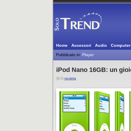
Home
Accessori
Audio
Computer
Pubblicato in:
Player
iPod Nano 16GB: un gioiel
Di
nicoletta