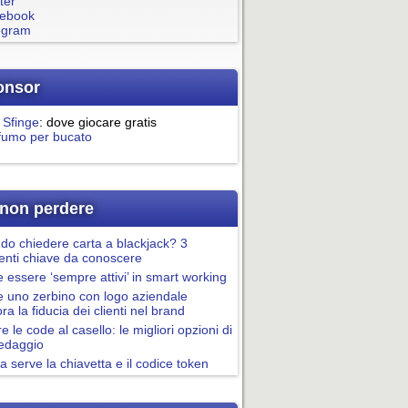
ter
ebook
egram
onsor
 Sfinge
: dove giocare gratis
fumo per bucato
non perdere
o chiedere carta a blackjack? 3
nti chiave da conoscere
essere ‘sempre attivi’ in smart working
 uno zerbino con logo aziendale
ora la fiducia dei clienti nel brand
re le code al casello: le migliori opzioni di
pedaggio
a serve la chiavetta e il codice token