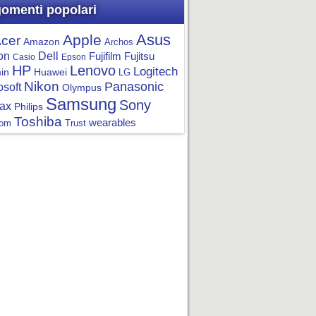
omenti popolari
Asus
Apple
cer
Amazon
Archos
on
Dell
Fujifilm
Fujitsu
Casio
Epson
HP
Lenovo
Logitech
in
Huawei
LG
Nikon
Panasonic
osoft
Olympus
Samsung
Sony
ax
Philips
Toshiba
wearables
om
Trust