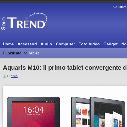
Chi siam
Home
Accessori
Audio
Computer
Foto Video
Gadget
No
Pubblicato in:
Tablet
Aquaris M10: il primo tablet convergente d
Di
erica