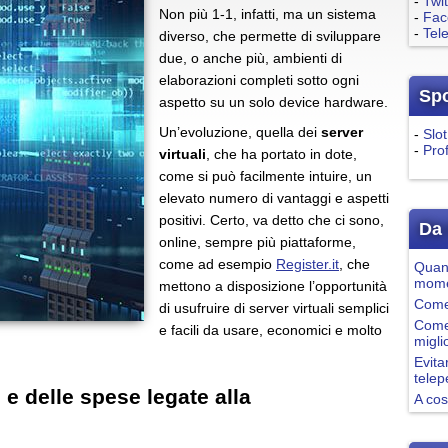
-
Twit
Non più 1-1, infatti, ma un sistema
-
Fac
-
Tel
diverso, che permette di sviluppare
due, o anche più, ambienti di
elaborazioni completi sotto ogni
Sp
aspetto su un solo device hardware.
Un’evoluzione, quella dei
server
-
Slot
-
Pro
virtuali
, che ha portato in dote,
come si può facilmente intuire, un
elevato numero di vantaggi e aspetti
positivi. Certo, va detto che ci sono,
Da 
online, sempre più piattaforme,
come ad esempio
Register.it
, che
Quand
mome
mettono a disposizione l’opportunità
Come 
di usufruire di server virtuali semplici
Come
e facili da usare, economici e molto
migli
Evita
tele
e delle spese legate alla
A cos