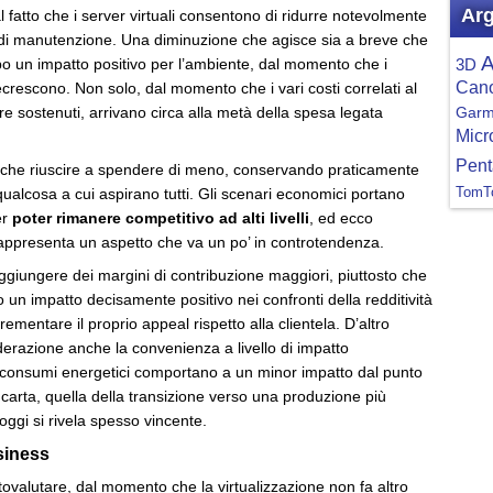
Arg
 fatto che i server virtuali consentono di ridurre notevolmente
vità di manutenzione. Una diminuzione che agisce sia a breve che
A
 un impatto positivo per l’ambiente, dal momento che i
3D
Can
ecrescono. Non solo, dal momento che i vari costi correlati al
e sostenuti, arrivano circa alla metà della spesa legata
Garm
Micr
Pent
ro che riuscire a spendere di meno, conservando praticamente
 è qualcosa a cui aspirano tutti. Gli scenari economici portano
TomT
er
poter rimanere competitivo ad alti livelli
, ed ecco
i rappresenta un aspetto che va un po’ in controtendenza.
giungere dei margini di contribuzione maggiori, piuttosto che
o un impatto decisamente positivo nei confronti della redditività
mentare il proprio appeal rispetto alla clientela. D’altro
erazione anche la convenienza a livello di impatto
 consumi energetici comportano a un minor impatto dal punto
carta, quella della transizione verso una produzione più
oggi si rivela spesso vincente.
siness
tovalutare, dal momento che la virtualizzazione non fa altro