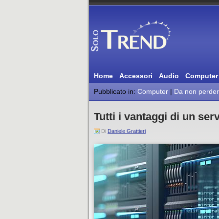
Home
Accessori
Audio
Computer
Pubblicato in:
Computer
|
Da non perde
Tutti i vantaggi di un ser
Di
Daniele Grattieri