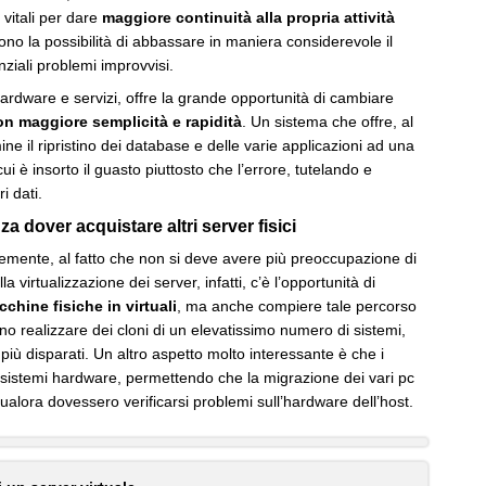
 vitali per dare
maggiore continuità alla propria attività
rono la possibilità di abbassare in maniera considerevole il
nziali problemi improvvisi.
 hardware e servizi, offre la grande opportunità di cambiare
on maggiore semplicità e rapidità
. Un sistema che offre, al
ine il ripristino dei database e delle varie applicazioni ad una
i è insorto il guasto piuttosto che l’errore, tutelando e
i dati.
a dover acquistare altri server fisici
emente, al fatto che non si deve avere più preoccupazione di
a virtualizzazione dei server, infatti, c’è l’opportunità di
chine fisiche in virtuali
, ma anche compiere tale percorso
ono realizzare dei cloni di un elevatissimo numero di sistemi,
 più disparati. Un altro aspetto molto interessante è che i
 i sistemi hardware, permettendo che la migrazione dei vari pc
ualora dovessero verificarsi problemi sull’hardware dell’host.