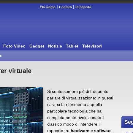
|
|
Chi siamo
Contatti
Pubblicità
Foto Video
Gadget
Notizie
Tablet
Televisori
re
ver virtuale
Si sente sempre più di frequente
parlare di virtualizzazione: in questi
casi, si fa riferimento a quella
particolare tecnologia che ha
completamente rivoluzionato il
Seg
classico modo di intendere il
rapporto tra
hardware e software
.