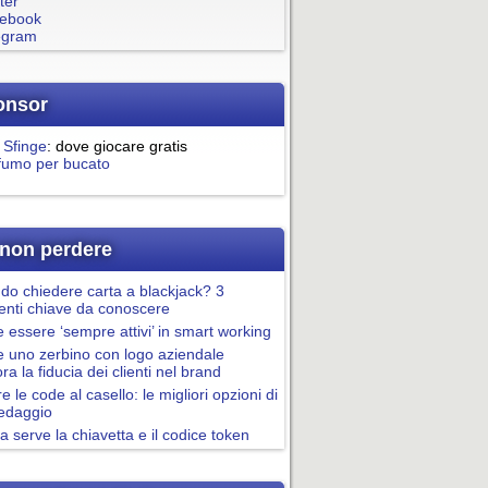
ter
ebook
egram
onsor
 Sfinge
: dove giocare gratis
fumo per bucato
non perdere
o chiedere carta a blackjack? 3
nti chiave da conoscere
essere ‘sempre attivi’ in smart working
 uno zerbino con logo aziendale
ora la fiducia dei clienti nel brand
re le code al casello: le migliori opzioni di
pedaggio
a serve la chiavetta e il codice token