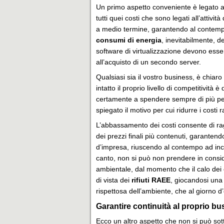
Un primo aspetto conveniente è legato al
tutti quei costi che sono legati all’atti
a medio termine, garantendo al contempo
consumi di energia
, inevitabilmente, d
software di virtualizzazione devono esser
all’acquisto di un secondo server.
Qualsiasi sia il vostro business, è chia
intatto il proprio livello di competitività
certamente a spendere sempre di più p
spiegato il motivo per cui ridurre i cost
L’abbassamento dei costi consente di rag
dei prezzi finali più contenuti, garantend
d’impresa, riuscendo al contempo ad incre
canto, non si può non prendere in consid
ambientale, dal momento che il calo dei
di vista dei
rifiuti RAEE
, giocandosi una 
rispettosa dell’ambiente, che al giorno d’
Garantire continuità al proprio bu
Ecco un altro aspetto che non si può sot