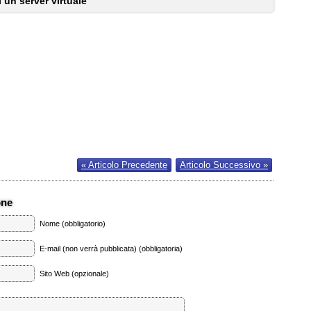
i un server virtuale
« Articolo Precedente
Articolo Successivo »
one
Nome (obbligatorio)
E-mail (non verrà pubblicata) (obbligatoria)
Sito Web (opzionale)