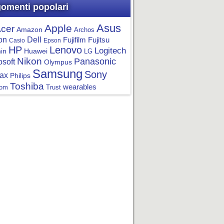
omenti popolari
Asus
Apple
cer
Amazon
Archos
on
Dell
Fujifilm
Fujitsu
Casio
Epson
HP
Lenovo
Logitech
in
Huawei
LG
Nikon
Panasonic
osoft
Olympus
Samsung
Sony
ax
Philips
Toshiba
wearables
om
Trust