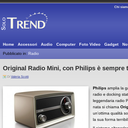
Chi siam
Home
Accessori
Audio
Computer
Foto Video
Gadget
No
Pubblicato in:
Radio
Original Radio Mini, con Philips è sempre
Di
Valeria Scotti
Philips
amplia la 
radio e docking sta
leggendaria radio Ph
nata si chiama
Ori
un’ottima qualità so
la sua forma terrib