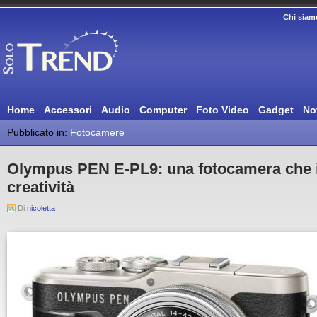
Chi siam
Home
Accessori
Audio
Computer
Foto Video
Gadget
No
Pubblicato in:
Fotocamere
Olympus PEN E-PL9: una fotocamera che i
creatività
Di
nicoletta