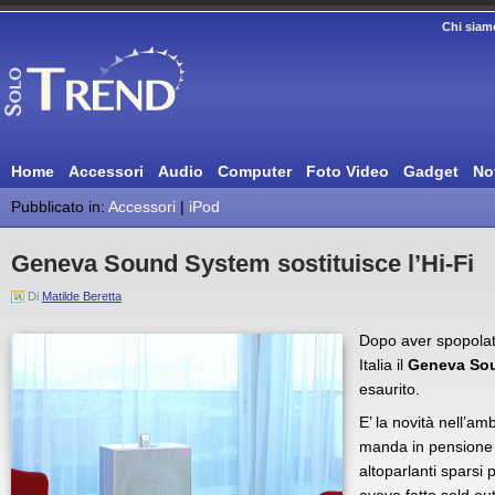
Chi siam
Home
Accessori
Audio
Computer
Foto Video
Gadget
No
Pubblicato in:
Accessori
|
iPod
Geneva Sound System sostituisce l’Hi-Fi
Di
Matilde Beretta
Dopo aver spopolato
Italia il
Geneva So
esaurito.
E’ la novità nell’am
manda in pensione 
altoparlanti sparsi 