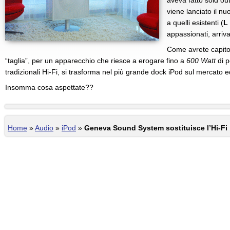
aveva fatto sold ou
viene lanciato il n
a quelli esistenti (
L
appassionati, arriva
Come avrete capito 
“taglia”, per un apparecchio che riesce a erogare fino a
600 Watt
di p
tradizionali Hi-Fi, si trasforma nel più grande dock iPod sul mercato
Insomma cosa aspettate??
Home
»
Audio
»
iPod
»
Geneva Sound System sostituisce l’Hi-Fi